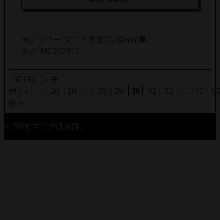
カテゴリー:
マニア倶楽部
,
抜粋記事
タグ:
MC202211
30 / 83
« 先
頭
«
...
10
20
...
28
29
30
31
32
...
40
5
後 »
© 2026 マニア倶楽部.