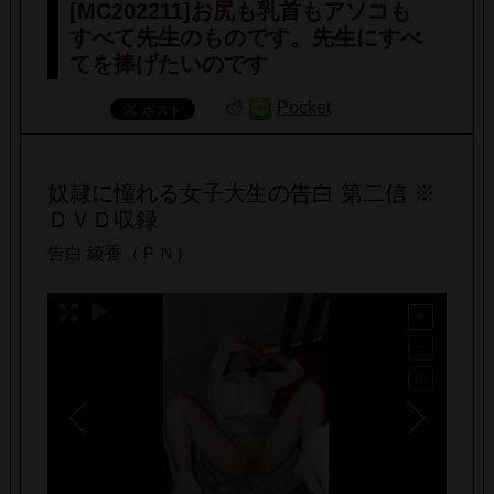
[MC202211]お尻も乳首もアソコも
すべて先生のものです。先生にすべ
てを捧げたいのです
Pocket
奴隷に憧れる女子大生の告白 第二信 ※
ＤＶＤ収録
告白 綾香（ＰＮ）