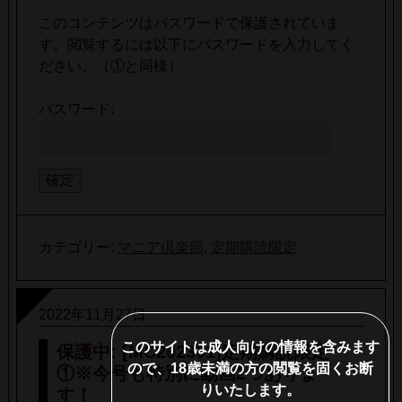
このコンテンツはパスワードで保護されていま
す。閲覧するには以下にパスワードを入力してく
ださい。（①と同様）
パスワード:
カテゴリー:
マニア倶楽部
,
定期購読限定
2022年11月27日
このサイトは成人向けの情報を含みます
保護中: [MC202301]定期購読限定
ので、18歳未満の方の閲覧を固くお断
①※今号も特別に動画2つありま
りいたします。
す！