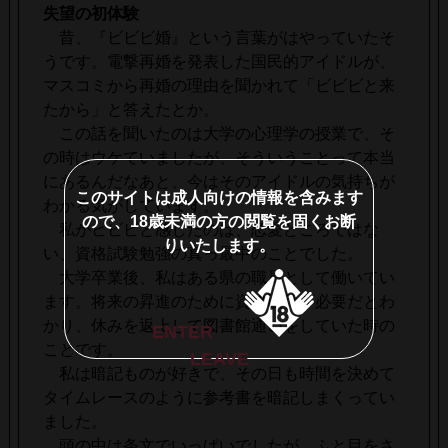
失望の初体験
昔、『ビビビ婚』という言葉がはやっていたそ
うです。電撃再婚を発表した国民的アイドルが、
マスコミから再婚の理由を聞かれて「ビビビと来
たから」と答えたとか。
この話を聞いたのは大学の心理学の授業で、そ
の時はウケていましたが、そういうことって本当
にあるんだなあと、今はそのアイドルの気持ちが
このサイトは成人向けの情報を含みます
わかる気がしています。
ので、18歳未満の方の閲覧を固くお断
私がビビビと感じたのは、恋愛どころではな
りいたします。
い、資格試験勉強の真っ最中のことでした。
大学卒業後、私はある県の職員として働いてい
ます。将来の昇進のために資格取得が必要だとわ
かり、休みを返上して図書館通いをしていた時の
ENTER
ことです。
LEAVE
私は暗記ものが好きで、その日も時間を決めて
タイムレースのように参考書を暗記しまくってい
ました。
頭の中は条文でいっぱいでしたが、ふと目をさ