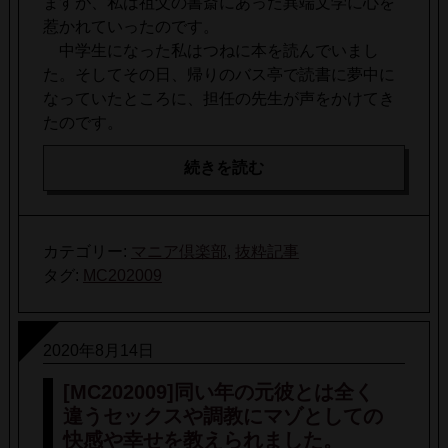
ますが、私は祖父の書斎にあった異端文学に心を
惹かれていったのです。
中学生になった私はつねに本を読んでいまし
た。そしてその日、帰りのバス亭で読書に夢中に
なっていたところに、担任の先生が声をかけてき
たのです。
続きを読む
カテゴリー:
マニア倶楽部
,
抜粋記事
タグ:
MC202009
2020年8月14日
[MC202009]同い年の元彼とは全く
違うセックスや調教にマゾとしての
快感や幸せを教えられました。