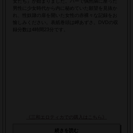
女たち』が始まりました。バーで偶然隣に座った
男性に少女時代から内に秘めていた願望を見抜か
れ、性奴隷の扉を開いた女性の赤裸々な記録をお
愉しみください。表紙巻頭は岬あずさ。DVDの収
録分数は4時間23分です。
《三和エロティカでの購入はこちら》
続きを読む