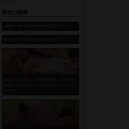
最近の投稿
保護中: [MC202609]定期購読限定①
保護中: [MC202609]定期購読限定②
[MC202607]私は、性処理便器として不特定
多数の男性に使われるために生まれてきた
のです