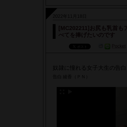
2022年11月18日
[MC202211]お尻も
べてを捧げたいのです
Pocket
奴隷に憧れる女子大生の告白
告白 綾香（ＰＮ）