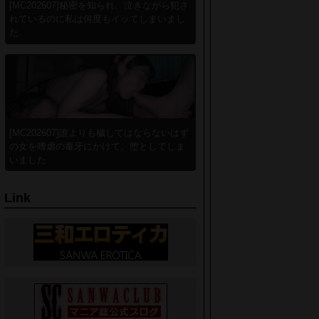
[MC202607]秘密を知られ、泣きながら犯さ
れているのに私は何度もイッてしまいまし
た
[MC202607]誰よりも穢してはならないはず
の女を嗜虐の毒牙にかけて、堕としてしま
いました
Link