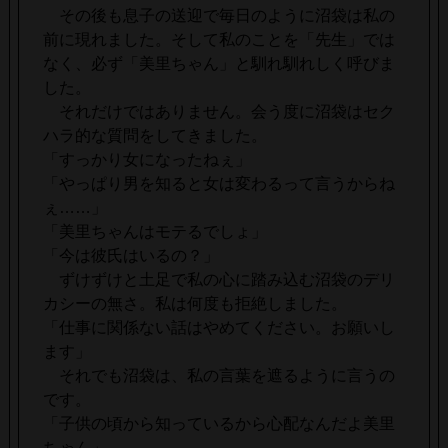
その後も息子の送迎で毎日のように沼袋は私の
前に現れました。そして私のことを「先生」では
なく、必ず「美里ちゃん」と馴れ馴れしく呼びま
した。
それだけではありません。会う度に沼袋はセク
ハラ的な質問をしてきました。
「すっかり女になったねぇ」
「やっぱり男を知ると女は変わるって言うからね
ぇ……」
「美里ちゃんはモテるでしょ」
「今は彼氏はいるの？」
ずけずけと土足で私の心に踏み込む沼袋のデリ
カシーの無さ。私は何度も拒絶しました。
「仕事に関係ない話はやめてください。お願いし
ます」
それでも沼袋は、私の言葉を遮るように言うの
です。
「子供の頃から知っているから心配なんだよ美里
ちゃん」