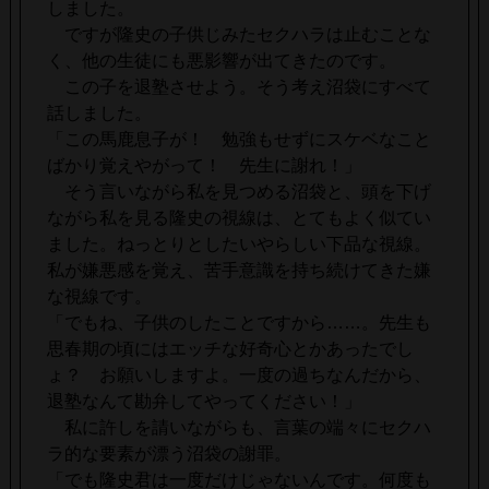
しました。
ですが隆史の子供じみたセクハラは止むことな
く、他の生徒にも悪影響が出てきたのです。
この子を退塾させよう。そう考え沼袋にすべて
話しました。
「この馬鹿息子が！ 勉強もせずにスケベなこと
ばかり覚えやがって！ 先生に謝れ！」
そう言いながら私を見つめる沼袋と、頭を下げ
ながら私を見る隆史の視線は、とてもよく似てい
ました。ねっとりとしたいやらしい下品な視線。
私が嫌悪感を覚え、苦手意識を持ち続けてきた嫌
な視線です。
「でもね、子供のしたことですから……。先生も
思春期の頃にはエッチな好奇心とかあったでし
ょ？ お願いしますよ。一度の過ちなんだから、
退塾なんて勘弁してやってください！」
私に許しを請いながらも、言葉の端々にセクハ
ラ的な要素が漂う沼袋の謝罪。
「でも隆史君は一度だけじゃないんです。何度も