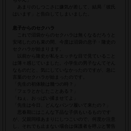
あまりのしつこさに嫌気が差して、結局「彼氏
はいます」と告白してしまいました。
息子からのセクハラ
これで沼袋からのセクハラは無くなるだろうと
安堵したのも束の間、今度は沼袋の息子・隆史の
セクハラが始まります。
以前から隆史が私をエッチな目で見ていること
は薄々感じていました。小学生の男子なんてそん
なものだと、気にしていなかったのですが、急に
言葉のセクハラが始まったのです。
「先生の初体験は幾つの時？」
「フェラとかしたことある？」
「ねぇ、おっぱい揉ませてよ」
「先生は今日、どんなパンツ履いて来たの？」
思春期にはこんな下品な子供もいるものです
が、父親同様あまりにしつこいので、何度か注意
し、それでも止まない場合は保護者を呼ぶと警告