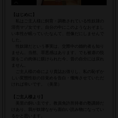
【はじめに】
私はご主人様に飼育・調教されている性奴隷の
淫売マゾ女です。自分の中にこのようなおぞまし
い本性が眠っていたなんて、想像だにしませんで
した。
性奴隷だという事実は、交際中の婚約者も知り
ません。当然、罪悪感はあります。でも被虐の悦
楽をこの肉体に躾けられた今、昔の自分には戻れ
ません。
ご主人様の命により貴誌お借りし、私の恥ずか
しい変態性欲の目覚めを告白・懺悔させていただ
ければ幸いです。（美里）
【ご主人様より】
美里の飼い主です。教員免許所持者の塾講師だ
けあり、我が奴隷ながら面白い読み物になってい
るかと思います。