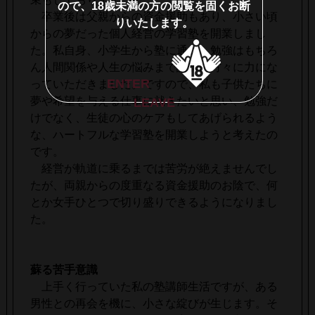
ので、18歳未満の方の閲覧を固くお断
卒業後は父親からの資金援助もあり、小さい頃
りいたします。
からの夢だった個人経営の学習塾を開業しまし
た。私自身、小学生から塾に通い、勉強はもちろ
ん人間関係や人生の悩みまで講師の方々に力にな
ENTER
っていただきました。ですので、私も子供たちに
夢や希望を与える仕事に就きたいと思い、勉強だ
LEAVE
けでなく、生徒の心のケアもしてあげられるよう
な、ハートフルな学習塾を開業しようと考えたの
です。
経営が軌道に乗るまでは苦労が絶えませんでし
たが、両親からの度重なる資金援助のお陰で、何
とか女手ひとつで切り盛りできるようになりまし
た。
蘇る苦手意識
上手く行っていた私の塾講師生活ですが、ある
男性との再会を機に、小さな綻びが生じます。そ