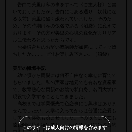
告白で美里は私の事をすべて《ご主人様》と書
いておりましたが、告白にもある通り、奴隷にな
る以前は美里に酷く嫌われていました。そのた
め、その時期は私の仮名である《沼袋》に変えて
おります。その方が美里の心境の変化がよりリア
ルに伝わると思ったからです。
お嬢様育ちのお堅い塾講師が如何にしてマゾ堕
ちしたか……。ぜひお楽しみ下さい。（沼袋）
美里の懺悔手記
幼い頃から両親には何不自由なく幸せに育てて
もらいました。私の実家は地元でも有名な資産家
で、教育熱心な両親のお陰で私自身、名門大学に
現役で入学することもできました。
高校までは学業優先で色恋事にも興味はありま
せんでしたが、大学に入ってからは普通に恋愛も
して、初体験も済ませました。その彼とは現在も
遠距離恋愛を続けており、ゆくゆくは結婚する約
このサイトは成人向けの情報を含みます
束もしております。