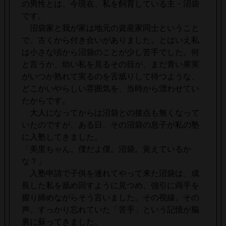
の男性とは、今現在、私を飼育している主・沼袋
です。
沼袋家と我が家は地元の資産家同士ということ
で、古くから付き合いがありました。とはいえ私
は小さな頃から沼袋のことが少し苦手でした。何
と言うか、幼い私を見るその目が、まだ青い果実
がいつか熟れて実るのを舌舐りして待つような、
どこかいやらしい雰囲気を、当時から漂わせてい
たからです。
大人になってからは沼袋との接点も無くなって
いたのですが、ある日、その沼袋の息子が私の塾
に入塾してきました。
「美里ちゃん。僕だよ僕。沼袋。覚えているか
な？」
入塾申請で子供を連れてやって来た沼袋は、成
長した私を舐め回すように見つめ、強引に両手を
握り締めながらそう言いました。その視線。その
声。すっかり忘れていた「苦手」という記憶が脳
裏に蘇ってきました。