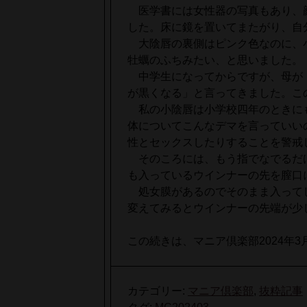
医学書には女性器の写真もあり、
した。床に鏡を置いてまたがり、自
大陰唇の裏側はピンク色なのに、
牡蠣のふちみたい、と思いました。
中学生になってからですが、母が
が黒くなる」と言ってきました。こ
私の小陰唇は小学校四年のときに
体についてこんなデマを言っていい
性とセックスしたりすることを警戒
そのころには、もう指でなでるだ
も入っているウインナーの先を膣口
処女膜があるのでそのまま入って
変えてみるとウインナーの先端が少
この続きは、マニア倶楽部2024年
カテゴリー:
マニア倶楽部
,
抜粋記事