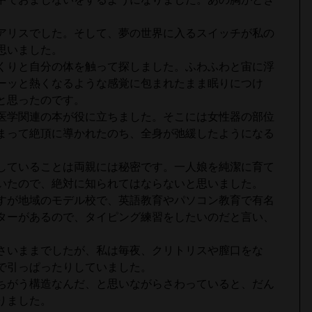
。
アリスでした。そして、夢の世界に入るスイッチが私の
思いました。
くりと自分の体を触って探しました。ふわふわと宙に浮
ーッと熱くなるような感覚に包まれたまま眠りにつけ
と思ったのです。
医学関連の本が役に立ちました。そこには女性器の部位
まって絶頂に導かれたのち、全身が弛緩したようになる
していることは両親には秘密です。一人娘を純潔に育て
いたので、絶対に知られてはならないと思いました。
すが地域のモデル校で、英語教育やパソコン教育で有名
ターがあるので、タイピング練習をしたいのだと言い、
さいままでしたが、私は毎夜、クリトリスや膣口をな
で引っぱったりしていました。
ちがう構造なんだ、と思いながらさわっていると、だん
りました。