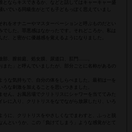
誰とならキスできるか、などと話してはキャーキャー盛
騒いでいる同級生がとても子どもっぽく思えていまし
それをオナニーやマスターベーションと呼ぶものだとい
みでした。罪悪感はなかったです。それどころか、私は
んだ、と密かに優越感を覚えるようになりました。
陰部、膣前庭、処女膜、尿道口、肛門……。
おまた」と呼んでいましたが、部分ごとに名称があるの
ような気持ちで、自分の体をしらべました。最初は一を
いろな刺激を加えることを思いつきました。
ません。お風呂場でクリトリスにシャワーを当ててみた
イレに入り、クリトリスをなでながら放尿したり、いろ
ように、クリトリスをやさしくなでまわすと、ふっと脱
なんというか、この「負けてしまう」ような感覚がとて