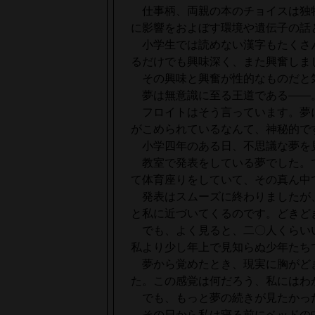
仕事柄、両親の本のチョイスは独
に影響をおよぼす環境や遺伝子の話
小学生では読めない漢字もたくさ
るだけでも興味深く、また興奮しま
その興味と興奮が性的なものだと
夢は無意識に至る王道である――
フロイトはそう言っています。夢
がこめられているなんて、神秘的で
小学四年のある日、不思議な夢を
教室で発表をしている夢でした。
て体育座りをしていて、その真ん中
発表はスムーズに終わりましたが
と私に近づいてくるのです。どきど
でも、よく見ると、二〇人くらい
私より少し年上で見知らぬ少年たち
夢から覚めたとき、現実に胸がど
た。この感覚は何だろう、私にはわ
でも、もっと夢の続きが見たかっ
その日から私は寝る前にベッドの