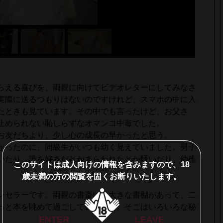
らえる喜びを、両親に向けてビデオレターにしてみなさ
実際に送るつもりはないのですけれど、スマホの中に入
たときも見ています。その中でも言ったけど、お父さ
止められない恥しらずなオマンコ中毒でした。
お友だちより、少し心の成長の早かったと思う。
かったのに、同級生がいつも幼く見えていました。男子
いたり、誰を好きだとかきらわれたとか騒いだり、幼稚
このサイトは成人向けの情報を含みますので、18
歳未満の方の閲覧を固くお断りいたします。
ンセラーです。両親の書斎には大きな書棚があって、二
っと本を眺めて過ごしていました。そこはいろいろな秘
ENTER
LEAVE