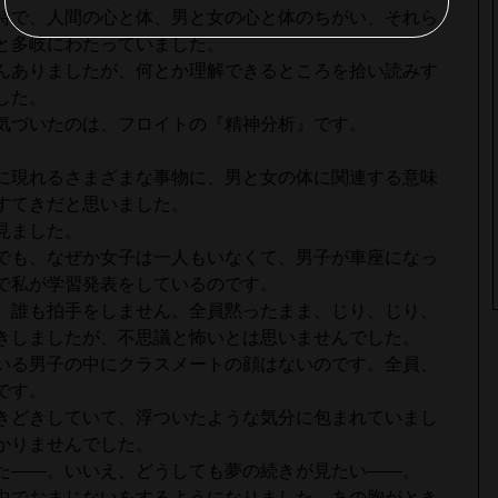
特で、人間の心と体、男と女の心と体のちがい、それら
と多岐にわたっていました。
んありましたが、何とか理解できるところを拾い読みす
した。
気づいたのは、フロイトの『精神分析』です。
。
に現れるさまざまな事物に、男と女の体に関連する意味
すてきだと思いました。
見ました。
でも、なぜか女子は一人もいなくて、男子が車座になっ
で私が学習発表をしているのです。
、誰も拍手をしません。全員黙ったまま、じり、じり、
きしましたが、不思議と怖いとは思いませんでした。
いる男子の中にクラスメートの顔はないのです。全員、
です。
きどきしていて、浮ついたような気分に包まれていまし
かりませんでした。
た――。いいえ、どうしても夢の続きが見たい――。
中でおまじないをするようになりました。あの胸がとき