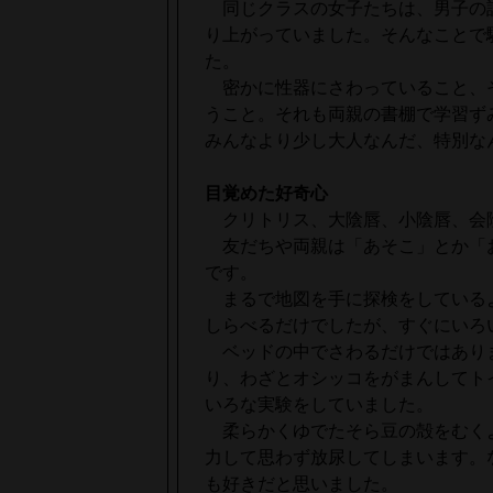
同じクラスの女子たちは、男子の
り上がっていました。そんなことで
た。
密かに性器にさわっていること、
うこと。それも両親の書棚で学習ず
みんなより少し大人なんだ、特別な
目覚めた好奇心
クリトリス、大陰唇、小陰唇、会
友だちや両親は「あそこ」とか「
です。
まるで地図を手に探検をしている
しらべるだけでしたが、すぐにいろ
ベッドの中でさわるだけではあり
り、わざとオシッコをがまんしてト
いろな実験をしていました。
柔らかくゆでたそら豆の殻をむく
力して思わず放尿してしまいます。
も好きだと思いました。