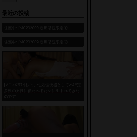
最近の投稿
保護中: [MC202609]定期購読限定①
保護中: [MC202609]定期購読限定②
[MC202607]私は、性処理便器として不特定
多数の男性に使われるために生まれてきた
のです