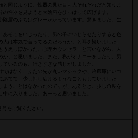
顔と同じように、性器の見た目も人それぞれだと知りま
分の性器を見ようと大陰唇をひっぱって広げます。
小陰唇のふちはグレーがかっています。驚きました。生
「あそこをいじったり、男の子にいじらせたりすると色
の人は本気で言ってるのだろうか、と耳を疑いました。
もう黒っぽかった、心理カウンセラーと言いながら、人
のか、と思いました。また、私がオナニーをしたり、男
しているのも、行きすぎな感じがしました。
けではなく、ふたの先が丸いマジックや、冷蔵庫にいつ
にあてて、少し押し広げるようなこともしていました。
しまうことはなかったのですが、あるとき、少し角度を
し中に入りました。あーっと思いました。
3月号をご覧ください。