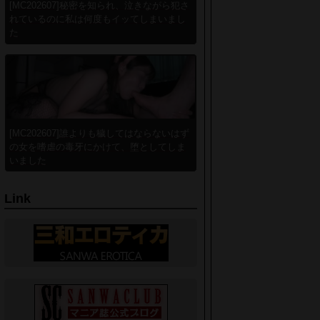
[MC202607]秘密を知られ、泣きながら犯さ
れているのに私は何度もイッてしまいまし
た
[MC202607]誰よりも穢してはならないはず
の女を嗜虐の毒牙にかけて、堕としてしま
いました
Link