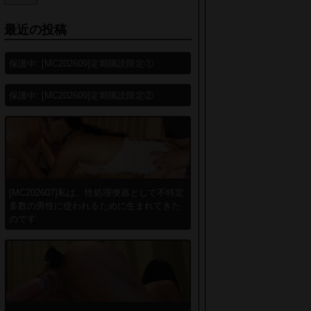
最近の投稿
保護中: [MC202609]定期購読限定①
保護中: [MC202609]定期購読限定②
[MC202607]私は、性処理便器として不特定
多数の男性に使われるために生まれてきた
のです