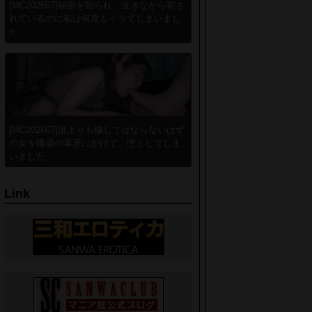
[MC202607]秘密を知られ、泣きながら犯さ
れているのに私は何度もイッてしまいまし
た
[MC202607]誰よりも穢してはならないはず
の女を嗜虐の毒牙にかけて、堕としてしま
いました
Link