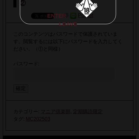
②
ENTER
Pocket
LEAVE
このコンテンツはパスワードで保護されていま
す。閲覧するには以下にパスワードを入力してく
ださい。（①と同様）
パスワード:
カテゴリー:
マニア倶楽部
,
定期購読限定
タグ:
MC202503