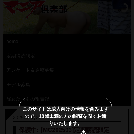
home
定期購読限定
アンケート＆原稿募集
モデル募集
淫女たまもの報告記
このサイトは成人向けの情報を含みます
ので、18歳未満の方の閲覧を固くお断
2025年1月27日
りいたします。
保護中: [MC202503]定期購読限定