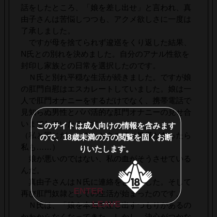
話をしたところ、「娘を差し出せ」と言われ、真
由子さんは苦悩しつつも、アクメ欲しさに一度は
了承しました。
ですが母を捨てられず逡巡をくり返した結果、
N氏との別れを決めました。自分のアナル性欲を
封印し家族との日常を選択したのです。
Ｎ氏と別れ平穏な生活が続きました。ですが娘
の肛門自慰はエスカレートしていました。娘は一
人で肛門オナニーをするだけでなく、携帯電話で
見知らぬ男性とパパ活的な肛門オナニーの見せ合
いまでしていたのです。
このサイトは成人向けの情報を含みます
（私と同じだ……きっとあの頃、携帯があったら
ので、18歳未満の方の閲覧を固くお断
私も……）
りいたします。
娘が悪いのではない、私の血がそうさせている
んだ。
真由子さんはＮ氏に連絡をとりました。そして
ENTER
再び肛門奴隷としての生活が始まったのです。
LEAVE
Ｎ氏は、「娘を本気で差し出すつもりがあるの
かわからなくなってきた。しかし、決心がつかな