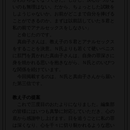
いのも無理はない。だから、ちょっとした試験を
しようじゃないか。お前がどこまで自分を捧げる
ことができるのか。まずは以前話していたＳ君と
私の前でアナルセックスをしなさい」
と命じたのです。
真由子さんは、教え子のＳ君とアナルセックス
をすることを決意。Ｎ氏よりも若くて硬いペニス
に肛門を貫かれた真由子さんは、自身の罪深さに
身を焼かれる思いを抱きながら、Ｎ氏とのいびつ
な関係を続けています。
今回掲載するのは、Ｎ氏と真由子さんから届い
た第三信です。
教え子の提案
これで三度目のおたよりになりました。編集部
の皆様にはいつも真摯に対応していただき、心の
底から感謝申し上げます。日を追うごとに私の罪
は深くなり、心を千々に切り裂かれるような思い