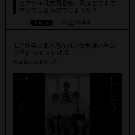
たアナル乱交同窓会。私はどこまで
堕ちてしまうのでしょうか？
Pocket
肛門快楽に取り憑かれた女教師の告白
第三信 ※ＤＶＤ収録
告白 西山真由子（ＰＮ）