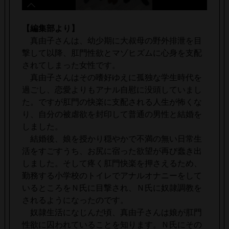
【編集部より】
真由子さんは、幼少期に大叔母の野外排泄を目
撃して以降、肛門性欲とマゾヒズムに心身を支配
されてしまった女性です。
真由子さんはその嗜好ゆえに孤独な学生時代を
過ごし、恋愛よりもアナル自慰に没頭していまし
た。ですが肛門の快楽に支配される人生が怖くな
り、自分の被虐欲を封印して普通の男性と結婚を
しました。
結婚後、娘を授かり穏やかで不満の無い日常生
活をすごすうち、お尻に宿った欲望が再び蠢き出
しました。そして疼く肛門快楽を押さえるため、
勤務する小学校のトイレでアナルオナニーをして
いるところをＮ氏に目撃され、Ｎ氏に奴隷調教を
されるようになったのです。
奴隷生活になじんだ頃、真由子さんは娘が肛門
性欲に囚われていることを知ります。Ｎ氏にその