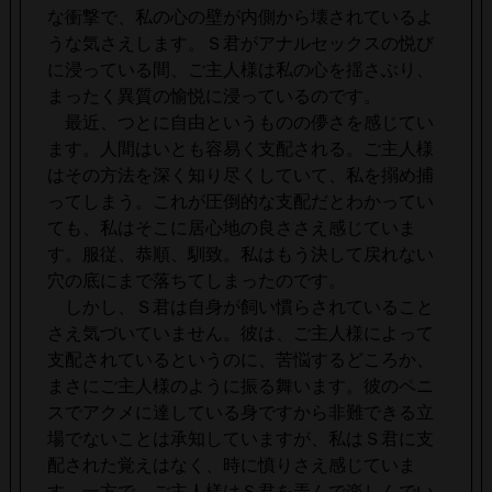
な衝撃で、私の心の壁が内側から壊されているよ
うな気さえします。Ｓ君がアナルセックスの悦び
に浸っている間、ご主人様は私の心を揺さぶり、
まったく異質の愉悦に浸っているのです。
最近、つとに自由というものの儚さを感じてい
ます。人間はいとも容易く支配される。ご主人様
はその方法を深く知り尽くしていて、私を搦め捕
ってしまう。これが圧倒的な支配だとわかってい
ても、私はそこに居心地の良ささえ感じていま
す。服従、恭順、馴致。私はもう決して戻れない
穴の底にまで落ちてしまったのです。
しかし、Ｓ君は自身が飼い慣らされていること
さえ気づいていません。彼は、ご主人様によって
支配されているというのに、苦悩するどころか、
まさにご主人様のように振る舞います。彼のペニ
スでアクメに達している身ですから非難できる立
場でないことは承知していますが、私はＳ君に支
配された覚えはなく、時に憤りさえ感じていま
す。一方で、ご主人様はＳ君を弄んで楽しんでい