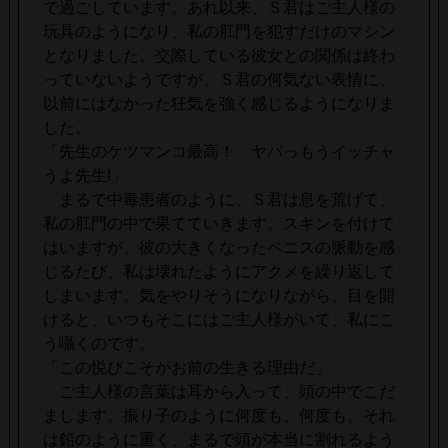
で過ごしています。あれ以来、Ｓ君はご主人様の
玩具のようになり、私の肛門を犯すだけのマシン
となりました。交際している彼女との関係は終わ
っていないようですが、Ｓ君の何気ない表情に、
以前にはなかった狂気を強く感じるようになりま
した。
「先生のケツマンコ最高！ ヤバっもうイッチャ
うよ先生!」
まるで中毒患者のように、Ｓ君は息を荒げて、
私の肛門の中で果てていきます。スキンを付けて
はいますが、彼の大きくなったペニスの脈動を感
じるたび、私は壊れたようにアクメを繰り返して
しまいます。気をやりそうになりながら、目を開
けると、いつもそこにはご主人様がいて、私にこ
う囁くのです。
「この悦びこそがお前の生きる理由だ」
ご主人様の言葉は耳から入って、頭の中でこだ
まします。振り子のように何度も、何度も。それ
は鉛のように重く、まるで頭が本当に割れるよう