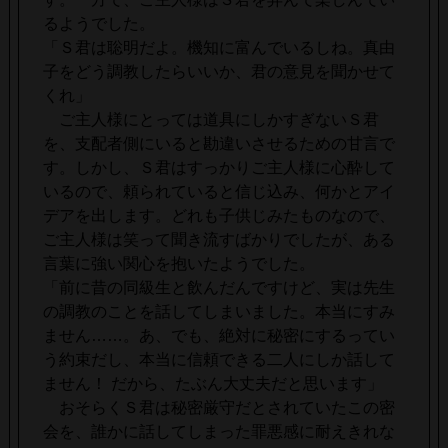
るようでした。
「Ｓ君は聡明だよ。機知に富んでいるしね。真由
子をどう調教したらいいか、君の意見を聞かせて
くれ」
ご主人様にとっては道具にしかすぎないＳ君
を、支配者側にいると勘違いさせるための甘言で
す。しかし、Ｓ君はすっかりご主人様に心酔して
いるので、頼られていると信じ込み、何かとアイ
デアを出します。どれも子供じみたものなので、
ご主人様は笑って聞き流すばかりでしたが、ある
言葉に強い関心を抱いたようでした。
「前に昔の同級生と飲んだんですけど、実は先生
の調教のことを話してしまいました。本当にすみ
ません……。あ、でも、絶対に秘密にするってい
う約束だし、本当に信頼できる二人にしか話して
ません！ だから、たぶん大丈夫だと思います」
おそらくＳ君は秘密厳守だとされていたこの密
会を、誰かに話してしまった罪悪感に耐えきれな