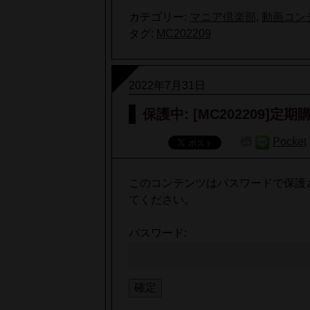
カテゴリー:
マニア倶楽部
,
動画コン
タグ:
MC202209
2022年7月31日
保護中: [MC202209]定
Pocket
このコンテンツはパスワードで保護
てください。
パスワード: