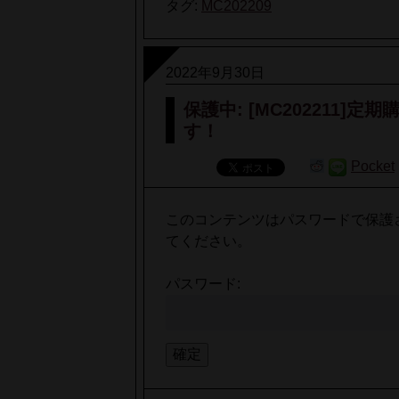
タグ:
MC202209
2022年9月30日
保護中: [MC202211
す！
Pocket
このコンテンツはパスワードで保護
てください。
パスワード: