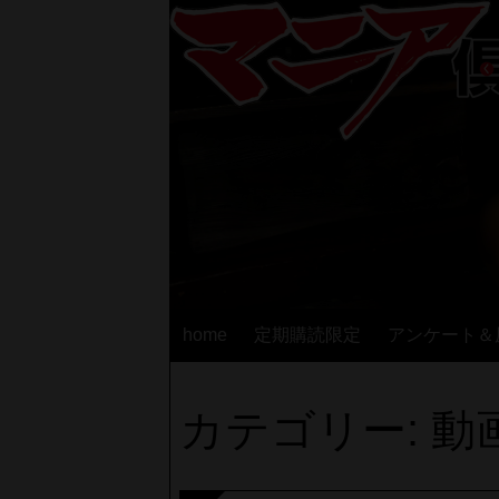
home
定期購読限定
アンケート＆
カテゴリー: 