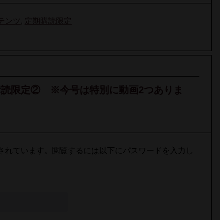
テンツ
,
定期購読限定
]定期購読限定② ※今号は特別に動画2つありま
されています。閲覧するには以下にパスワードを入力し