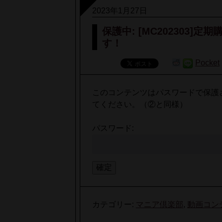
2023年1月27日
保護中: [MC202303
す！
Pocket
このコンテンツはパスワードで保護
てください。（②と同様）
パスワード:
カテゴリー:
マニア倶楽部
,
動画コン