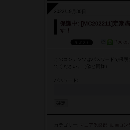
2022年9月30日
保護中: [MC202211
す！
Pocket
このコンテンツはパスワードで保護
てください。（②と同様）
パスワード:
カテゴリー:
マニア倶楽部
,
動画コン