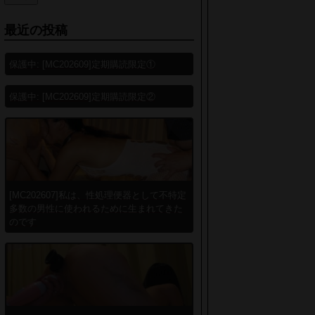
最近の投稿
保護中: [MC202609]定期購読限定①
保護中: [MC202609]定期購読限定②
[MC202607]私は、性処理便器として不特定
多数の男性に使われるために生まれてきた
のです