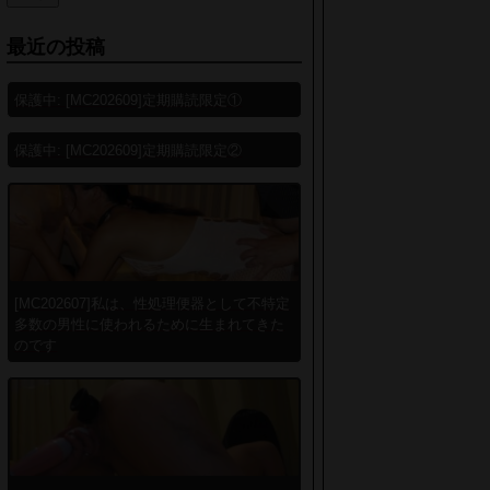
最近の投稿
保護中: [MC202609]定期購読限定①
保護中: [MC202609]定期購読限定②
[MC202607]私は、性処理便器として不特定
多数の男性に使われるために生まれてきた
のです