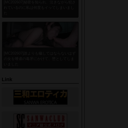
[MC202607]秘密を知られ、泣きながら犯さ
れているのに私は何度もイッてしまいまし
た
[MC202607]誰よりも穢してはならないはず
の女を嗜虐の毒牙にかけて、堕としてしま
いました
Link