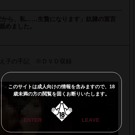
きだから、私……生贄になります」奴隷の宣言
舐めました。
え子の手記 ※ＤＶＤ収録
このサイトは成人向けの情報を含みますので、18
歳未満の方の閲覧を固くお断りいたします。
ENTER
LEAVE