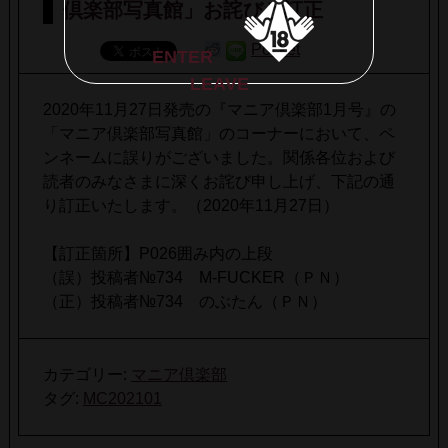
倶楽部写真館」お詫びと訂正
Pocket
ENTER
LEAVE
2020年11月27日発売の『マニア倶楽部1月号』の
「マニア倶楽部写真館」のコーナーにおいて、ペ
ンネームに誤りがございました。関係各位および
読者のみなさまに深くお詫び申し上げ、下記の通
り訂正いたします。（2020年11月27日）
【訂正箇所】P026囲み内の上段
（誤）投稿者№734 M-FUCKER（ＰＮ）
（正）投稿者№734 のぶたん（ＰＮ）
カテゴリー:
マニア倶楽部
タグ:
MC202101