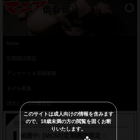
home
定期購読限定
アンケート＆原稿募集
モデル募集
淫女たまもの報告記
このサイトは成人向けの情報を含みます
ので、18歳未満の方の閲覧を固くお断
2015年8月6日
りいたします。
保護中: [MC50]定期購読限定：