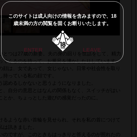
このサイトは成人向けの情報を含みますので、18
歳未満の方の閲覧を固くお断りいたします。
ENTER
LEAVE
とつは27歳の新妻。夫の身の回りを世話をして、精力
ってくるのを待って、お風呂を沸かしたりしています。
の顔は、女であって、女じゃない。日常や社会性を取り
し持っている私の顔です。
う認めるしかないと思うようになりました。
と、自分の意思とはなんの関係もなく、スイッチがはい
ことか、ちょっとした遊びの感覚だったのに。
けるような赤い首輪を見せられ、それを私の首につけて
私は訊きました。
いのですが、このときもはっきりと答えるのが照れたの