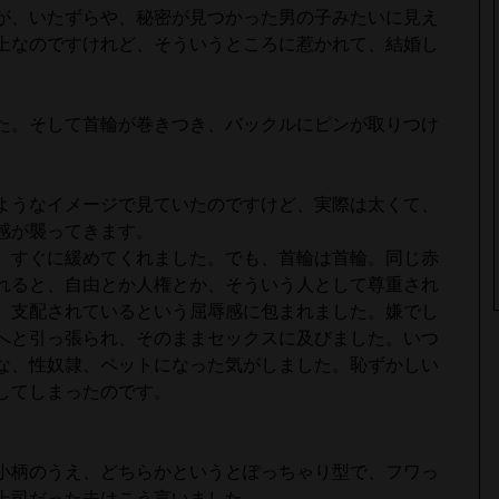
が、いたずらや、秘密が見つかった男の子みたいに見え
上なのですけれど、そういうところに惹かれて、結婚し
た。そして首輪が巻きつき、バックルにピンが取りつけ
ようなイメージで見ていたのですけど、実際は太くて、
感が襲ってきます。
、すぐに緩めてくれました。でも、首輪は首輪。同じ赤
れると、自由とか人権とか、そういう人として尊重され
、支配されているという屈辱感に包まれました。嫌でし
へと引っ張られ、そのままセックスに及びました。いつ
な、性奴隷、ペットになった気がしました。恥ずかしい
してしまったのです。
小柄のうえ、どちらかというとぽっちゃり型で、フワっ
上司だった夫はこう言いました。