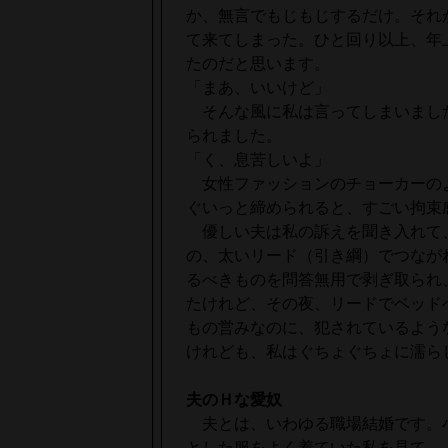
か、無言でもじもじするだけ。それ
て来てしまった。ひと回り以上、年
たのだと思います。
「まあ、いいけど」
そんな風に私は言ってしまいまし
られました。
「く、息苦しいよ」
女性ファッションのチョーカーの
ぐいっと締められると、すごい拘束
優しい夫は私の訴えを聞き入れて
の、太いリード（引き綱）でつなが
るべきものを問答無用で剥ぎ取られ
たけれど、その夜、リードでベッド
もの営みなのに、犯されているよう
けれども、私はぐちょぐちょに濡ら
夫のＨな愛奴
夫とは、いわゆる職場結婚です。
とした服をよく着ていた私を見て、