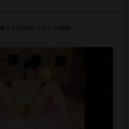
奥さまの告白 ※ＤＶＤ収録