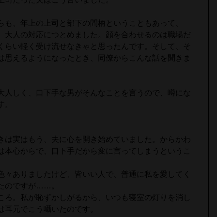
らも、年上の上司と部下の間柄ということもあって、
、大人の対応につとめました。顔を合わせるのは職場だ
くらい軽く受け流せなきゃと思ったんです。そして、そ
は思えるようになったとき、同僚からこんな話を聞きま
大人しく、口下手な男がそんなことを言うので、噂にな
す。
きは実はもう、夫に心を開き始めていました。からかわ
は本心からで、口下手だから変に言ってしまうというこ
色々ありましたけど、皆いい人で、普通に私を愛してく
たのですが……。
ころ。私が恥ずかしがるから、いつも寝室の灯りを消し
は耳元でこう囁いたのです。