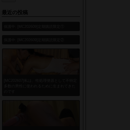
最近の投稿
保護中: [MC202609]定期購読限定①
保護中: [MC202609]定期購読限定②
[MC202607]私は、性処理便器として不特定
多数の男性に使われるために生まれてきた
のです