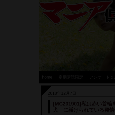
home
定期購読限定
アンケート＆
2018年12月7日
[MC201901]私は赤
犬」に躾けられている発情