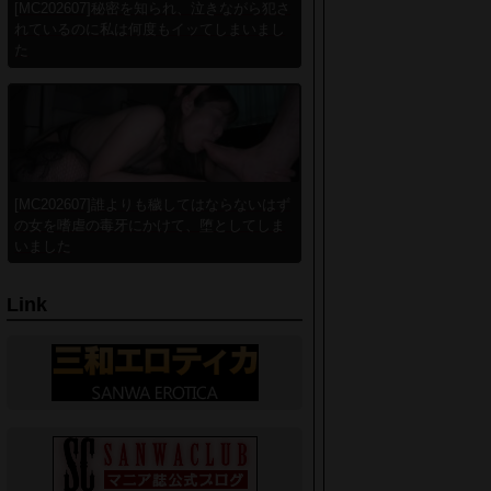
[MC202607]秘密を知られ、泣きながら犯さ
れているのに私は何度もイッてしまいまし
た
[MC202607]誰よりも穢してはならないはず
の女を嗜虐の毒牙にかけて、堕としてしま
いました
Link