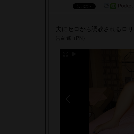
Pocket
夫にゼロから調教されるロリ
告白 遙（PN）