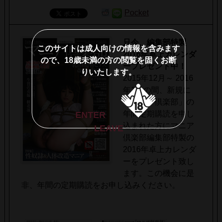
Pocket
只今、編集部特製
このサイトは成人向けの情報を含みます
2016年卓上カレンダ
ので、18歳未満の方の閲覧を固くお断
ープレゼント中！
りいたします。
2015年12月～ 2016
年1月の間、新規に
「マニア倶楽部」の
年間定期購読を申し
ENTER
込まれた方にマニア
LEAVE
倶楽部編集部特製の
2016年卓上カレンダ
ーをプレゼント致し
ます。この機会に是
非、年間の定期購読をお申し込みください。