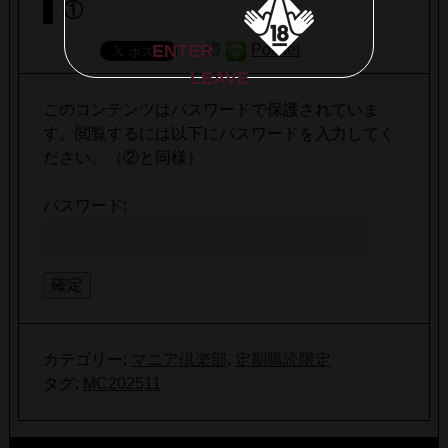
①
ENTER
Pocket
LEAVE
このコンテンツはパスワードで保護されていま
す。閲覧するには以下にパスワードを入力してく
ださい。（②と同様）
パスワード:
カテゴリー:
マニア倶楽部
,
定期購読限定
タグ:
MC202511