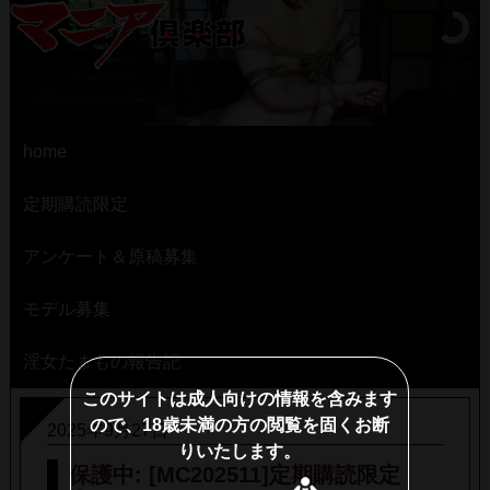
home
定期購読限定
アンケート＆原稿募集
モデル募集
淫女たまもの報告記
このサイトは成人向けの情報を含みます
ので、18歳未満の方の閲覧を固くお断
2025年9月27日
りいたします。
保護中: [MC202511]定期購読限定