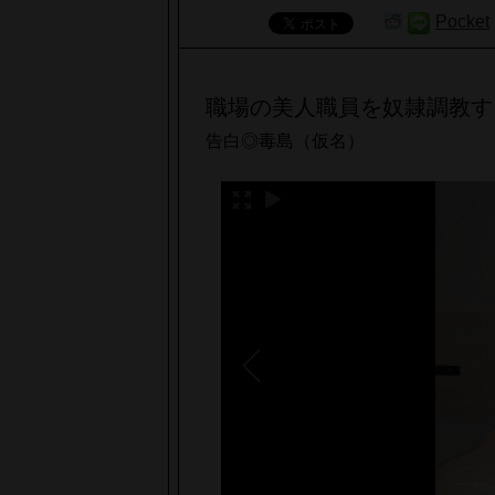
Pocket
職場の美人職員を奴隷調教す
告白◎毒島（仮名）