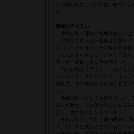
との馴れ初めについて書かせていた
い。
職場のアイドル
沙織が私の部署に配属されたのは
お役所と言えば一昔前はお堅いイ
ばパワハラやモラハラの格好の餌食
そんなあからさまなイジメなどあり
署でも一層目を引く存在感でした。
当の沙織はと言うと、自分の見た
ノーボード、キャンプにトレイルラ
優良児。その爽やかな笑顔と屈託の
した。
沙織は部下としても優秀でした。
を見た時は、その落ち着きのある対
見て、惚れ惚れしたものです。
それは私だけでなく他の職員も同
ず、明らかに彼女に心惹かれている
な沙織に対して卑猥なＳＭ的変態妄