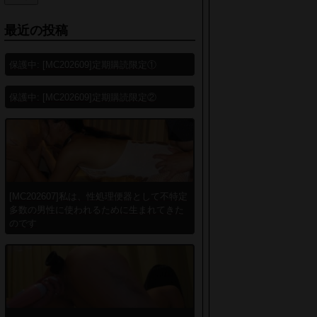
最近の投稿
保護中: [MC202609]定期購読限定①
保護中: [MC202609]定期購読限定②
[MC202607]私は、性処理便器として不特定
多数の男性に使われるために生まれてきた
のです