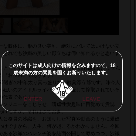
ーな肢体に、形の良い美乳。絶対にバレてはいけない立
、それでも沙織の美しい顔立ちは伺い知れるかと思いま
このサイトは成人向けの情報を含みますので、18
つとした私の部下です。職場について詳細は書けません
歳未満の方の閲覧を固くお断りいたします。
る『お役所』であります。
0過ぎの中年太り真っ盛りな加齢臭漂う爺です。昨今人
ト狂いのアイドルライバーに重課金して搾取されていそ
の代表であります。
ENTER
LEAVE
ミソジニーをこじらせ、嗜虐性愛趣味に目覚めて貴誌
わけですが、それはさておき。
人公務員の沙織を、お送りした写真や動画のように愛奴
わけですから、人生、何が起こるかわかりません。今回
である沙織のハレンチ姿を誌面公開して辱めつつ、沙織