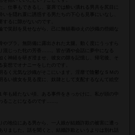
た。仕事もできるし、宴席では酔い潰れる男共を尻目に
酔いを隠れ蓑に誘惑する男たちの下心も見事にいなし、
要するに隙がないのです。
輪で笑顔を見せながら、己に無頓着ゆえの沙織の些細な
骨やブラ。無防備に露出された太腿。動く度にうっすら
り混じった牝の芳香……。皆が酒や会話に夢中になる
如く神経を研ぎ澄ませ、彼女の隙を記憶し、帰宅後、そ
る妄想でオナニーをしたのです。
明るく元気な沙織がそこにいます。淫靡で陰鬱なＳＭの
明るい彼女を見る度に、奴隷として支配するなんて絵空
１年も経たない頃、ある事件をきっかけに、私が頭の中
わることになるのです……。
りの地位にある男から、一人娘が結婚詐欺の被害に遭っ
ありました。話を聞くと、結婚詐欺というよりは別れ話